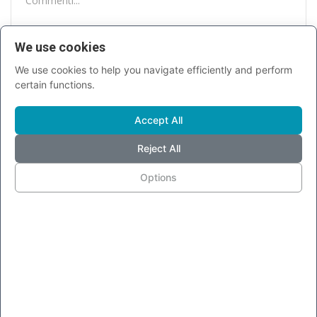
We use cookies
INVIA
We use cookies to help you navigate efficiently and perform
certain functions.
Accept All
Reject All
Options
NEWS PIÙ LETTE
Pubblicità più invasive su Facebook
Messenger, ora anche...
Laura Simonini
Giu 20, 2018
0
21093
Facebook classifica gli utenti in base alle
loro segnalazioni...