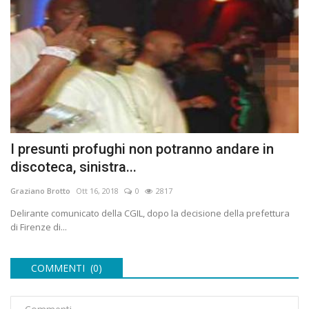
I presunti profughi non potranno andare in
discoteca, sinistra...
Graziano Brotto
Ott 16, 2018
0
2817
Delirante comunicato della CGIL, dopo la decisione della prefettura
di Firenze di...
COMMENTI (0)