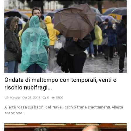
Ondata di maltempo con temporali, venti e
rischio nubifragi...
UP Meteo
Ott 28, 2018
0
3500
Allerta rossa sui bacini del Piave. Rischio frane smottamenti. Allerta
arancione...