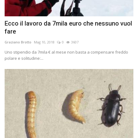
Ecco il lavoro da 7mila euro che nessuno vuol
fare
Graziano Brotto
Mag 10, 2018
0
3607
Uno stipendio da 7mila € al mese non basta a compensare freddo
polare e solitudine:...