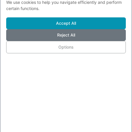
We use cookies to help you navigate efficiently and perform
d'autunno
certain functions.
Davide Nerini
Ago 31, 2018
0
3249
Accept All
"Chiedere alle famiglie più di quanto si sta chiedendo, in termini di
sacrifici,...
Reject All
Options
COMMENTI (0)
INVIA