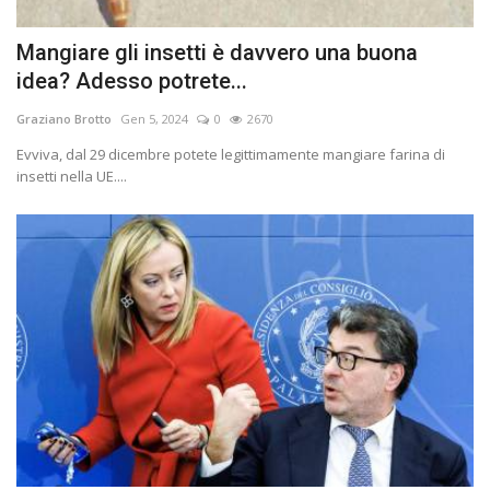
Mangiare gli insetti è davvero una buona
idea? Adesso potrete...
Graziano Brotto
Gen 5, 2024
0
2670
Evviva, dal 29 dicembre potete legittimamente mangiare farina di
insetti nella UE....