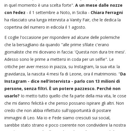
in quel momento è una scelta forte".
A un mese dalle nozze
con Fedez
- il 1 settembre a Noto, in Sicilia -
Chiara Ferragni
ha rilasciato una lunga intervista a Vanity Fair, che le dedica la
copertina del numero in edicola il 1 agosto.
E coglie l'occasione per rispondere ad alcune delle polemiche
che la bersagliano da quando "alle prime sfilate c'erano
giornaliste che mi dicevano in faccia: 'Questa non dura tre mesi'.
Adesso sono le prime a mettersi in coda per un selfie". Le
critiche per aver messo in piazza, su Instagram, la sua vita: la
gravidanza, la nascita 4 mesi fa di Leone, ora il matrimonio. "
Da
Instagram - dice nell'intervista - parlo con 13 milioni di
persone, senza filtri. È un potere pazzesco. Perché non
usarlo?
Io metto tutto quello che fa parte della mia vita, le cose
che mi danno felicità e che penso possano ispirare gli altri. Non
credo che non abbia riflettuto sull'opportunità di postare
immagini di Leo. Ma io e Fede siamo cresciuti sui social,
sarebbe stato strano e poco coerente non condividere la nostra