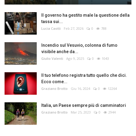
Il governo ha gestito male la questione della
tassa sui...
Lucia Caotti
Feb 27, 2026
0
788
Incendio sul Vesuvio, colonna di fumo
visibile anche da...
Giulio Valenti
Ago 9, 2025
0
1043
Il tuo telefono registra tutto quello che dici.
Ecco come...
Graziano Brotto
Giu 16, 2024
0
12264
Italia, un Paese sempre più di camminatori
Graziano Brotto
Mar 25, 2023
0
2944