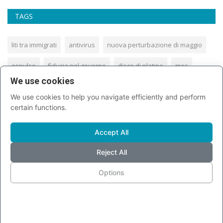
TAGS
liti tra immigrati
antivirus
nuova perturbazione di maggio
espulso
fiducia nel governo
disco di platino
mes
We use cookies
al bano
gilet gialli
linux
dimaio
Luigi De Magistris
We use cookies to help you navigate efficiently and perform
semafori truccati
zucchero
concerti 2019
certain functions.
Accept All
SONDAGGIO
Reject All
Options
Sei d’accordo con la chiusura dei porti?
Si, sono d’accordo
Non sono d'accordo