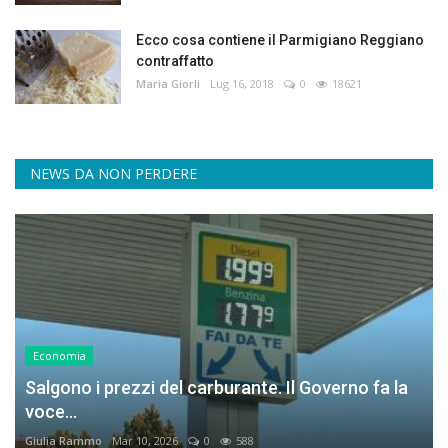
Ecco cosa contiene il Parmigiano Reggiano
contraffatto
Maria Giorli
Lug 16, 2018
0
18621
NEWS DA NON PERDERE
Economia
Salgono i prezzi del carburante. Il Governo fa la
voce...
Giulia Rammo
Mar 10, 2026
0
588