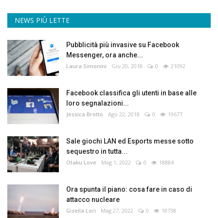
NEWS PIÙ LETTE
Pubblicità più invasive su Facebook
Messenger, ora anche...
Laura Simonini
Giu 20, 2018
0
21092
Facebook classifica gli utenti in base alle
loro segnalazioni...
Jessica Brotto
Ago 22, 2018
0
19677
Sale giochi LAN ed Esports messe sotto
sequestro in tutta...
Otaku Love
Mag 1, 2022
0
18884
Ora spunta il piano: cosa fare in caso di
attacco nucleare
Gisella Lori
Mag 27, 2022
0
18738