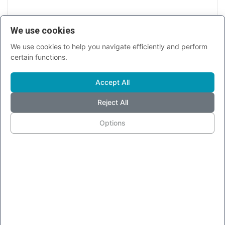
We use cookies
INVIA
We use cookies to help you navigate efficiently and perform
certain functions.
Accept All
Reject All
NEWS PIÙ LETTE
Options
Pubblicità più invasive su Facebook
Messenger, ora anche...
Laura Simonini
Giu 20, 2018
0
21096
Facebook classifica gli utenti in base alle
loro segnalazioni...
Jessica Brotto
Ago 22, 2018
0
19682