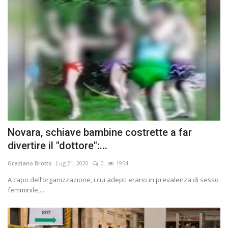
Novara, schiave bambine costrette a far
divertire il "dottore":...
Graziano Brotto
Lug 21, 2020
0
1954
A capo dellʼorganizzazione, i cui adepti erano in prevalenza di sesso
femminile,...