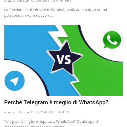
Graziano Brotto
Giu 24, 2021
0
3086
La funzione multi-device di WhatsApp più attesa dagli utenti
potrebbe arrivare davvero...
Perché Telegram è meglio di WhatsApp?
Graziano Brotto
Dic 5, 2020
0
4279
Telegram è migliore rispetto a WhatsApp? Quale app di
messaggistica istantanea funziona...