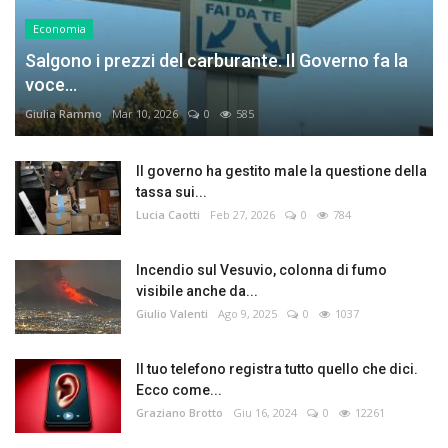
Economia
Salgono i prezzi del carburante. Il Governo fa la
voce...
Giulia Rammo
Mar 10, 2026
0
585
Il governo ha gestito male la questione della
tassa sui...
Lucia Caotti
Feb 27, 2026
0
784
Incendio sul Vesuvio, colonna di fumo
visibile anche da...
Giulio Valenti
Ago 9, 2025
0
1037
Il tuo telefono registra tutto quello che dici.
Ecco come...
Graziano Brotto
Giu 16, 2024
0
12261