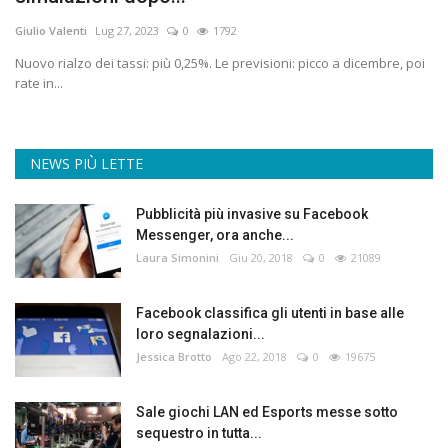
Giulio Valenti
Lug 27, 2023
0
1792
Nuovo rialzo dei tassi: più 0,25%. Le previsioni: picco a dicembre, poi
rate in...
NEWS PIÙ LETTE
Pubblicità più invasive su Facebook
Messenger, ora anche...
Laura Simonini
Giu 20, 2018
0
21089
Facebook classifica gli utenti in base alle
loro segnalazioni...
Jessica Brotto
Ago 22, 2018
0
19675
Sale giochi LAN ed Esports messe sotto
sequestro in tutta...