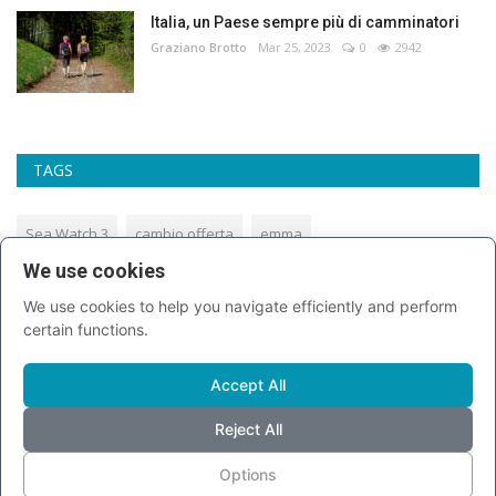
Italia, un Paese sempre più di camminatori
Graziano Brotto
Mar 25, 2023
0
2942
TAGS
Sea Watch 3
cambio offerta
emma
We use cookies
tettuccio fotovoltaico
caro carburante
vicepremier
We use cookies to help you navigate efficiently and perform
aggressione
degrado a milano
tengenti in lombardia
certain functions.
Impatto devastante
formula segreta
latte
Accept All
governo illegittimo
Regione Piemonte
alluminio
Reject All
Options