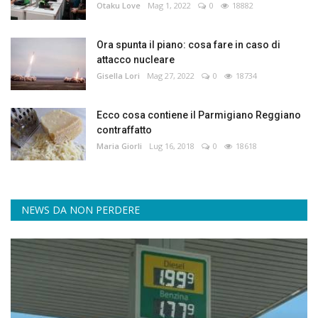
Otaku Love
Mag 1, 2022
0
18882
Ora spunta il piano: cosa fare in caso di
attacco nucleare
Gisella Lori
Mag 27, 2022
0
18734
Ecco cosa contiene il Parmigiano Reggiano
contraffatto
Maria Giorli
Lug 16, 2018
0
18618
NEWS DA NON PERDERE