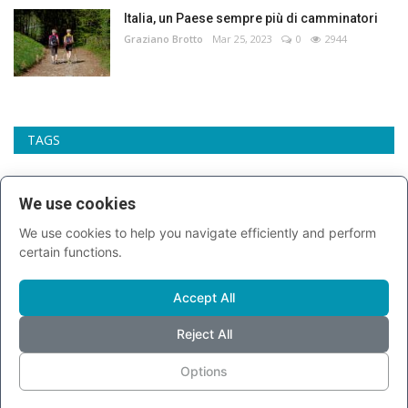
Italia, un Paese sempre più di camminatori
Graziano Brotto
Mar 25, 2023
0
2944
TAGS
mit
amputata mano
Cheetah Mobile
salario minimo
We use cookies
Spese famigliari post ferie
Portogruaro
alessio vinci
We use cookies to help you navigate efficiently and perform
certain functions.
autisti picchiati
Icaridina
piedi
sgarbi
Nokia 3310
Accept All
governo conte
alleanza regionali
arte
Reject All
Options
SONDAGGIO