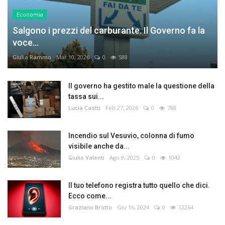
Economia
Salgono i prezzi del carburante. Il Governo fa la
voce...
Giulia Rammo
Mar 10, 2026
0
588
Il governo ha gestito male la questione della
tassa sui...
Lucia Caotti
Feb 27, 2026
0
788
Incendio sul Vesuvio, colonna di fumo
visibile anche da...
Giulio Valenti
Ago 9, 2025
0
1043
Il tuo telefono registra tutto quello che dici.
Ecco come...
Graziano Brotto
Giu 16, 2024
0
12264