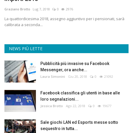
Graziano Brotto
Lug 7, 2018
0
2976
La quattordicesima 2018, assegno aggiuntivo per i pensionati, sarà
calibrata a seconda...
NEWS PIÙ LETTE
Pubblicità più invasive su Facebook
Messenger, ora anche...
Laura Simonini
Giu 20, 2018
0
21092
Facebook classifica gli utenti in base alle
loro segnalazioni...
Jessica Brotto
Ago 22, 2018
0
19677
Sale giochi LAN ed Esports messe sotto
sequestro in tutta...