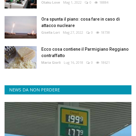
Otaku Love
Mag 1, 2022
0
18884
Ora spunta il piano: cosa fare in caso di
attacco nucleare
Gisella Lori
Mag 27, 2022
0
18738
Ecco cosa contiene il Parmigiano Reggiano
contraffatto
Maria Giorli
Lug 16, 2018
0
18621
NEWS DA NON PERDERE